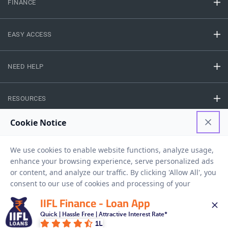
FINANCE
EASY ACCESS
NEED HELP
RESOURCES
Privacy Policy
Terms And Conditions
Disclaimer
Sitemap
Copyright © 2026 IIFL Finance Limited. All rights Reserved.
IIFL Finance - Loan App
Quick | Hassle Free | Attractive Interest Rate*
Get a Loan
APPLY NOW
1L