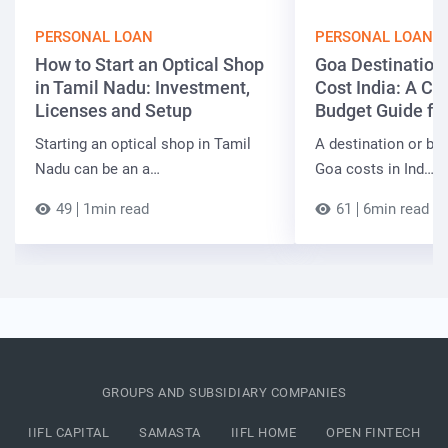
PERSONAL LOAN
PERSONAL LOAN
How to Start an Optical Shop
Goa Destinatio
in Tamil Nadu: Investment,
Cost India: A C
Licenses and Setup
Budget Guide fo
Starting an optical shop in Tamil
A destination or be
Nadu can be an a…
Goa costs in Ind…
49
1min read
61
6min read
GROUPS AND SUBSIDIARY COMPANIES
IIFL CAPITAL
SAMASTA
IIFL HOME
OPEN FINTECH