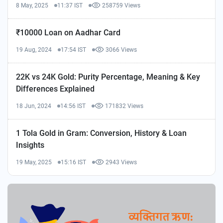
8 May, 2025
11:37 IST
258759 Views
₹10000 Loan on Aadhar Card
19 Aug, 2024
17:54 IST
3066 Views
22K vs 24K Gold: Purity Percentage, Meaning & Key
Differences Explained
18 Jun, 2024
14:56 IST
171832 Views
1 Tola Gold in Gram: Conversion, History & Loan
Insights
19 May, 2025
15:16 IST
2943 Views